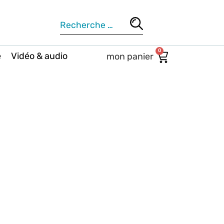
0
e
Vidéo & audio