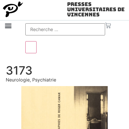
Presses
Universitaires de
Vincennes
Science ouverte
Vidéo & audio
3173
Neurologie, Psychiatrie