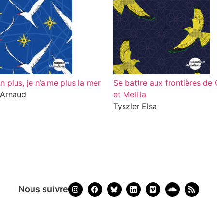
n plus, je n’aime plus la mer
Se battre aux frontières de
 Arnaud
et Melilla
Tyszler Elsa
Nous suivre