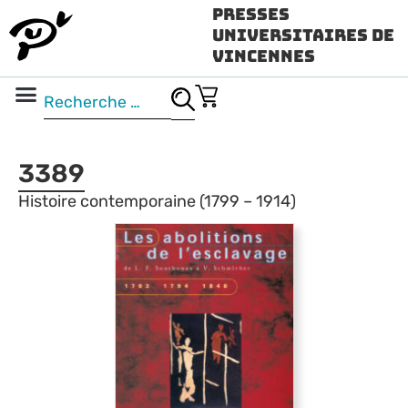
Presses
Universitaires de
Vincennes
Science ouverte
Vidéo & audio
3389
Histoire contemporaine (1799 – 1914)