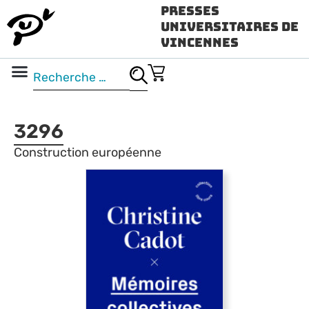
Presses
Universitaires de
Vincennes
Science ouverte
Vidéo & audio
3296
Construction européenne